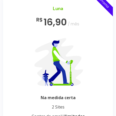
Promo
Luna
16,90
R$
/ mês
Na medida certa
2 Sites